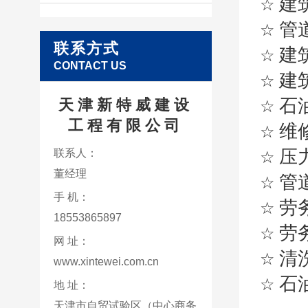
建
☆
管
☆
联系方式
建
☆
CONTACT US
建
☆
石
天津新特威建设
☆
工程有限公司
维
☆
压
联系人：
☆
董经理
管
☆
手 机：
劳
☆
18553865897
劳
☆
网 址：
清
☆
www.xintewei.com.cn
石
☆
地 址：
天津市自贸试验区（中心商务